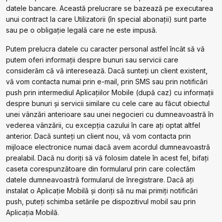
datele bancare. Această prelucrare se bazează pe executarea
unui contract la care Utilizatorii (în special abonații) sunt parte
sau pe o obligație legală care ne este impusă.
Putem prelucra datele cu caracter personal astfel încât să vă
putem oferi informații despre bunuri sau servicii care
considerăm că vă interesează. Dacă sunteți un client existent,
vă vom contacta numai prin e-mail, prin SMS sau prin notificări
push prin intermediul Aplicațiilor Mobile (după caz) cu informații
despre bunuri și servicii similare cu cele care au făcut obiectul
unei vânzări anterioare sau unei negocieri cu dumneavoastră în
vederea vânzării, cu excepția cazului în care ați optat altfel
anterior. Dacă sunteți un client nou, vă vom contacta prin
mijloace electronice numai dacă avem acordul dumneavoastră
prealabil. Dacă nu doriți să vă folosim datele în acest fel, bifați
caseta corespunzătoare din formularul prin care colectăm
datele dumneavoastră formularul de înregistrare. Dacă ați
instalat o Aplicație Mobilă și doriți să nu mai primiți notificări
push, puteți schimba setările pe dispozitivul mobil sau prin
Aplicația Mobilă.