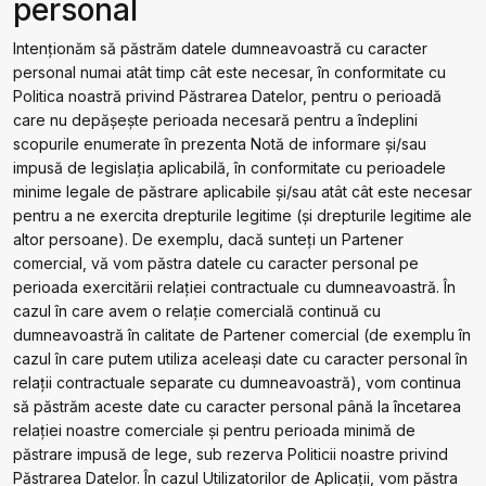
personal
Intenționăm să păstrăm datele dumneavoastră cu caracter
personal numai atât timp cât este necesar, în conformitate cu
Politica noastră privind Păstrarea Datelor, pentru o perioadă
care nu depășește perioada necesară pentru a îndeplini
scopurile enumerate în prezenta Notă de informare și/sau
impusă de legislația aplicabilă, în conformitate cu perioadele
minime legale de păstrare aplicabile și/sau atât cât este necesar
pentru a ne exercita drepturile legitime (și drepturile legitime ale
altor persoane). De exemplu, dacă sunteți un Partener
comercial, vă vom păstra datele cu caracter personal pe
perioada exercitării relației contractuale cu dumneavoastră. În
cazul în care avem o relație comercială continuă cu
dumneavoastră în calitate de Partener comercial (de exemplu în
cazul în care putem utiliza aceleași date cu caracter personal în
relații contractuale separate cu dumneavoastră), vom continua
să păstrăm aceste date cu caracter personal până la încetarea
relației noastre comerciale și pentru perioada minimă de
păstrare impusă de lege, sub rezerva Politicii noastre privind
Păstrarea Datelor. În cazul Utilizatorilor de Aplicații, vom păstra