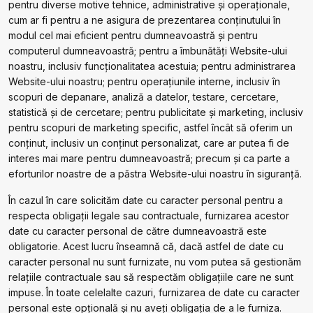
pentru diverse motive tehnice, administrative și operaționale,
cum ar fi pentru a ne asigura de prezentarea conținutului în
modul cel mai eficient pentru dumneavoastră și pentru
computerul dumneavoastră; pentru a îmbunătăți Website-ului
noastru, inclusiv funcționalitatea acestuia; pentru administrarea
Website-ului noastru; pentru operațiunile interne, inclusiv în
scopuri de depanare, analiză a datelor, testare, cercetare,
statistică și de cercetare; pentru publicitate și marketing, inclusiv
pentru scopuri de marketing specific, astfel încât să oferim un
conținut, inclusiv un conținut personalizat, care ar putea fi de
interes mai mare pentru dumneavoastră; precum și ca parte a
eforturilor noastre de a păstra Website-ului noastru în siguranță.
În cazul în care solicităm date cu caracter personal pentru a
respecta obligații legale sau contractuale, furnizarea acestor
date cu caracter personal de către dumneavoastră este
obligatorie. Acest lucru înseamnă că, dacă astfel de date cu
caracter personal nu sunt furnizate, nu vom putea să gestionăm
relațiile contractuale sau să respectăm obligațiile care ne sunt
impuse. În toate celelalte cazuri, furnizarea de date cu caracter
personal este opțională și nu aveți obligația de a le furniza.