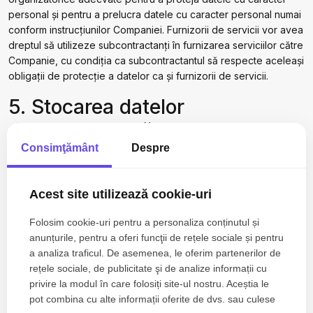
personal și pentru a prelucra datele cu caracter personal numai
conform instrucțiunilor Companiei. Furnizorii de servicii vor avea
dreptul să utilizeze subcontractanți în furnizarea serviciilor către
Companie, cu condiția ca subcontractantul să respecte aceleași
obligații de protecție a datelor ca și furnizorii de servicii.
5. Stocarea datelor
dumneavoastră cu caracter
Consimţământ
Despre
personal și transferurile în
străinătate
Acest site utilizează cookie-uri
Datele dumneavoastră cu caracter personal pe care le
colectăm sunt stocate în Uniunea Europeană („UE”) și în Spațiul
Folosim cookie-uri pentru a personaliza conținutul și
Economic European („SEE”). Cu toate acestea, informațiile
anunțurile, pentru a oferi funcţii de rețele sociale și pentru
colectate de terțe părți prin intermediul fișierelor de tip Cookie
a analiza traficul. De asemenea, le oferim partenerilor de
(de exemplu, prin Google Double Click for Publishers) vor
rețele sociale, de publicitate şi de analize informații cu
servi, în general, traficului dintr-un centru de date care se află
privire la modul în care folosiți site-ul nostru. Aceștia le
cel mai aproape de locul de unde provine traficul. Aceasta
pot combina cu alte informații oferite de dvs. sau culese
înseamnă că astfel de informații, inclusiv traficul publicitar, pot fi