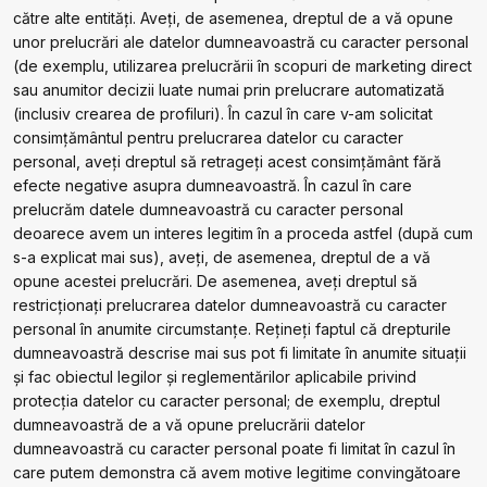
către alte entități. Aveți, de asemenea, dreptul de a vă opune
unor prelucrări ale datelor dumneavoastră cu caracter personal
(de exemplu, utilizarea prelucrării în scopuri de marketing direct
sau anumitor decizii luate numai prin prelucrare automatizată
(inclusiv crearea de profiluri). În cazul în care v-am solicitat
consimțământul pentru prelucrarea datelor cu caracter
personal, aveți dreptul să retrageți acest consimțământ fără
efecte negative asupra dumneavoastră. În cazul în care
prelucrăm datele dumneavoastră cu caracter personal
deoarece avem un interes legitim în a proceda astfel (după cum
s-a explicat mai sus), aveți, de asemenea, dreptul de a vă
opune acestei prelucrări. De asemenea, aveți dreptul să
restricționați prelucrarea datelor dumneavoastră cu caracter
personal în anumite circumstanțe. Rețineți faptul că drepturile
dumneavoastră descrise mai sus pot fi limitate în anumite situații
și fac obiectul legilor și reglementărilor aplicabile privind
protecția datelor cu caracter personal; de exemplu, dreptul
dumneavoastră de a vă opune prelucrării datelor
dumneavoastră cu caracter personal poate fi limitat în cazul în
care putem demonstra că avem motive legitime convingătoare