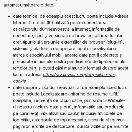
automat următoarele date:
date tehnice, de exemplu acest lucru poate include Adresa
Internet Protocol (IP) utilizată pentru conectarea
calculatorului dumneavoastră la internet, informațiile de
conectare, tipul și versiunea de browser, setarea fusului
orar, tipurile și versiunile extensiilor de browser (plug-in),
sistemul și platforma de operare, tipul dispozitivului și
marca dispozitivului mobil; aceste date pot fi colectate și
prelucrate în numele nostru prin fişierele de tip cookie ale
terțelor părți și puteți găsi mai multe informații despre acest
lucru la adresa
https://avainvest.ro/gdpr/politica-de-
cookie
;
date despre vizita dumneavoastră, de exemplu acest lucru
poate include Localizatoare uniforme de resurse (URL)
complete, secvență de clicuri către, prin și de la Website-
ul noastru (inclusiv data și ora), informațiile sau produsele
pe care le-ați vizualizat sau căutat (inclusiv articolele de
top citite, categoriile de top accesate, timpii de răspuns al
paginilor, erorile de descărcare, durata vizitelor pe anumite