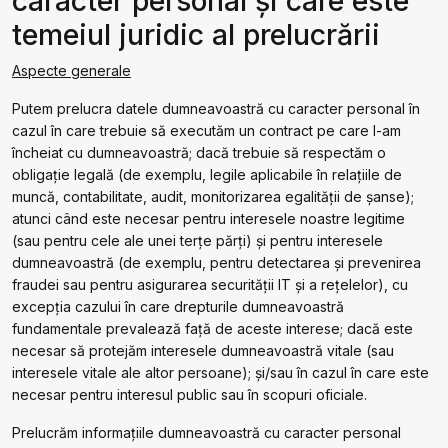
caracter personal și care este
temeiul juridic al prelucrării
Aspecte generale
Putem prelucra datele dumneavoastră cu caracter personal în
cazul în care trebuie să executăm un contract pe care l-am
încheiat cu dumneavoastră; dacă trebuie să respectăm o
obligație legală (de exemplu, legile aplicabile în relaţiile de
muncă, contabilitate, audit, monitorizarea egalității de șanse);
atunci când este necesar pentru interesele noastre legitime
(sau pentru cele ale unei terțe părți) și pentru interesele
dumneavoastră (de exemplu, pentru detectarea și prevenirea
fraudei sau pentru asigurarea securității IT și a rețelelor), cu
excepția cazului în care drepturile dumneavoastră
fundamentale prevalează față de aceste interese; dacă este
necesar să protejăm interesele dumneavoastră vitale (sau
interesele vitale ale altor persoane); și/sau în cazul în care este
necesar pentru interesul public sau în scopuri oficiale.
Prelucrăm informațiile dumneavoastră cu caracter personal