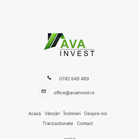
0742 949 489
office@avainvest.ro
Acasă
Vânzări
Închirieri
Despre noi
Tranzactionate
Contact