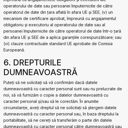
operatorului de date sau persoanei împuternicite de către
operatorul de date din țara aflată în afara UE și SEE; (v) un
mecanism de certificare aprobat, împreună cu angajamentul
obligatoriu și executoriu al operatorului de date sau al
persoanei împuternicite de către operatorul de date într-o țară
din afara UE și SEE de a aplica garanțiile corespunzătoare; sau
(vi) clauze contractuale standard UE aprobate de Comisia
Europeană.
6. DREPTURILE
DUMNEAVOASTRĂ
Puteți să ne solicitați să vă confirmăm dacă datele
dumneavoastră cu caracter personal sunt sau nu prelucrate de
noi, să vă furnizăm o copie a datelor dumneavoastră cu
caracter personal și/sau să le corectăm. În anumite
circumstanțe, aveți dreptul să ne solicitați să ștergem datele
dumneavoastră cu caracter personal sau, în baza dreptului la
portabilitate, să ne cereți să transferăm o parte din datele
dumneavoastră cu caracter personal către dumneavoastră sau