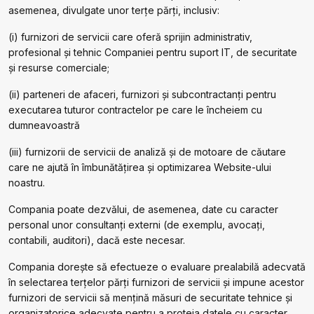
asemenea, divulgate unor terțe părți, inclusiv:
(i) furnizori de servicii care oferă sprijin administrativ,
profesional și tehnic Companiei pentru suport IT, de securitate
și resurse comerciale;
(ii) parteneri de afaceri, furnizori și subcontractanți pentru
executarea tuturor contractelor pe care le încheiem cu
dumneavoastră
(iii) furnizorii de servicii de analiză și de motoare de căutare
care ne ajută în îmbunătățirea și optimizarea Website-ului
noastru.
Compania poate dezvălui, de asemenea, date cu caracter
personal unor consultanți externi (de exemplu, avocați,
contabili, auditori), dacă este necesar.
Compania dorește să efectueze o evaluare prealabilă adecvată
în selectarea terțelor părți furnizori de servicii și impune acestor
furnizori de servicii să mențină măsuri de securitate tehnice și
organizatorice adecvate pentru a proteja datele cu caracter