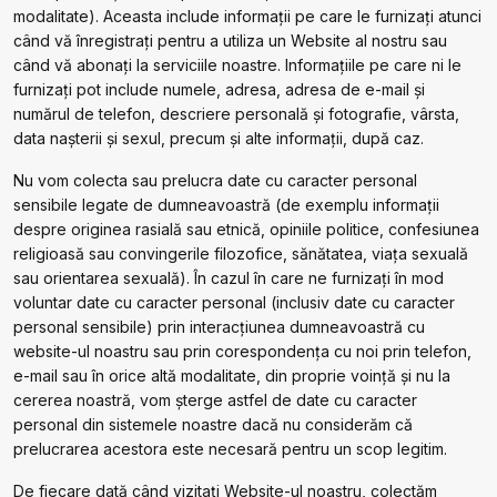
modalitate). Aceasta include informații pe care le furnizați atunci
când vă înregistrați pentru a utiliza un Website al nostru sau
când vă abonați la serviciile noastre. Informațiile pe care ni le
furnizați pot include numele, adresa, adresa de e-mail și
numărul de telefon, descriere personală și fotografie, vârsta,
data nașterii și sexul, precum și alte informații, după caz.
Nu vom colecta sau prelucra date cu caracter personal
sensibile legate de dumneavoastră (de exemplu informații
despre originea rasială sau etnică, opiniile politice, confesiunea
religioasă sau convingerile filozofice, sănătatea, viața sexuală
sau orientarea sexuală). În cazul în care ne furnizați în mod
voluntar date cu caracter personal (inclusiv date cu caracter
personal sensibile) prin interacțiunea dumneavoastră cu
website-ul noastru sau prin corespondența cu noi prin telefon,
e-mail sau în orice altă modalitate, din proprie voință și nu la
cererea noastră, vom șterge astfel de date cu caracter
personal din sistemele noastre dacă nu considerăm că
prelucrarea acestora este necesară pentru un scop legitim.
De fiecare dată când vizitați Website-ul noastru, colectăm