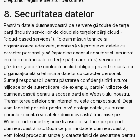
drepturilor legitime ale altor persoane).
8. Securitatea datelor
Păstrăm datele dumneavoastră pe servere găzduite de terțe
părți (inclusiv serviciilor de cloud ale terţelor părţi cloud -
”cloud-based services”). Folosim măsuri tehnice și
organizatorice adecvate, menite să vă protejeze datele cu
caracter personal și să împiedice accesul neautorizat. Am intrat
în relații contractuale cu terţe părţi care oferă servicii de
găzduire și aceste contracte includ obligații privind securitatea
organizațională și tehnică a datelor cu caracter personal.
Sunteți responsabil pentru păstrarea confidențialității tuturor
mijloacelor de autentificare (de exemplu, parole) utilizate de
dumneavoastră pentru a accesa părți ale Websit-ului noastru.
Transmiterea datelor prin internet nu este complet sigură. Deși
vom face tot posibilul pentru a vă proteja datele, nu putem
garanta securitatea datelor dumneavoastră transmise pe
Website-urile noastre; orice transmisie se face pe propriul
dumneavoastră risc. După ce primim datele dumneavoastră,
vom folosi proceduri stricte și caracteristici de securitate pentru