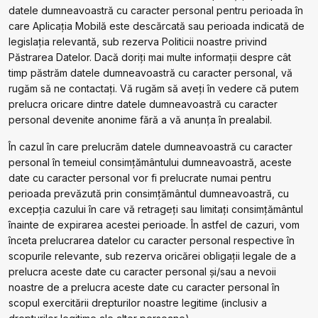
datele dumneavoastră cu caracter personal pentru perioada în
care Aplicația Mobilă este descărcată sau perioada indicată de
legislația relevantă, sub rezerva Politicii noastre privind
Păstrarea Datelor. Dacă doriți mai multe informații despre cât
timp păstrăm datele dumneavoastră cu caracter personal, vă
rugăm să ne contactați. Vă rugăm să aveţi în vedere că putem
prelucra oricare dintre datele dumneavoastră cu caracter
personal devenite anonime fără a vă anunța în prealabil.
În cazul în care prelucrăm datele dumneavoastră cu caracter
personal în temeiul consimțământului dumneavoastră, aceste
date cu caracter personal vor fi prelucrate numai pentru
perioada prevăzută prin consimțământul dumneavoastră, cu
excepția cazului în care vă retrageți sau limitați consimțământul
înainte de expirarea acestei perioade. În astfel de cazuri, vom
înceta prelucrarea datelor cu caracter personal respective în
scopurile relevante, sub rezerva oricărei obligații legale de a
prelucra aceste date cu caracter personal și/sau a nevoii
noastre de a prelucra aceste date cu caracter personal în
scopul exercitării drepturilor noastre legitime (inclusiv a