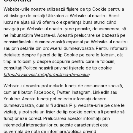
Website-urile noastre utilizează fișiere de tip Cookie pentru a
vă distinge de ceilalți Utilizatori ai Website-ul noastru. Acest
lucru ne ajută să vă oferim o experiență bună atunci când
navigați pe Website-ul noastru și ne permite, de asemenea, să
ne îmbunătățim Website-ul. Această prelucrare se bazează pe
consimțământul dumneavoastră exprimat pe Website-ul noastru
sau prin setările din browserul dumneavoastră. Pentru informații
detaliate despre fișierel de tip Cookie pe care le folosim, cât
timp le folosim și despre scopurile pentru care le folosim,
consultați Politica noastră privind fișierele de tip cookie
https://avainvest.ro/gdpr/politica-de-cookie
.
Website-ul noastru pot include funcții de comunicare socială,
cum ar fi buton Facebook, Twitter, Instagram, LinkedIn sau
Youtube. Aceste funcții pot colecta informații despre
dumneavoastră, cum ar fi adresa IP și website-urile pe care le
vizitați, și pot seta un fișier de tip cookie pentru a îi permite să
funcționeze corect. Prelucrarea acestor informații prin
intermediul interacțiunilor cu aceste caracteristici este
guvernată de nota de informare/politica privind