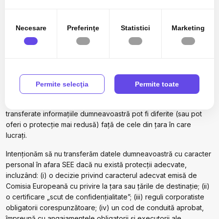
în urma folosirii serviciilor lor.
gestionate de servere situate în SEE și pot fi transferate în afara
SEE. Pentru mai multe informații, consultați Politica privind
Necesare
Preferinţe
Statistici
Marketing
fișierele de tip cookies
https://avainvest.ro/gdpr/politica-de-
cookie
.
În plus, datele dumneavoastră cu caracter personal pot fi
transferate și stocate într-o locație din afara UE și SEE. Când
datele dumneavoastră cu caracter personal sunt transferate din
Permite selecţia
Permite toate
propria țară în altă țară, legile și regulile care protejează datele
dumneavoastră cu caracter personal din țara către care sunt
transferate informațiile dumneavoastră pot fi diferite (sau pot
oferi o protecție mai redusă) față de cele din țara în care
lucrați.
Intenționăm să nu transferăm datele dumneavoastră cu caracter
personal în afara SEE dacă nu există protecții adecvate,
incluzând: (i) o decizie privind caracterul adecvat emisă de
Comisia Europeană cu privire la țara sau țările de destinație; (ii)
o certificare „scut de confidențialitate”; (iii) reguli corporatiste
obligatorii corespunzătoare; (iv) un cod de conduită aprobat,
împreună cu angajamentele obligatorii și executorii ale