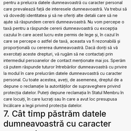
pentru a prelucra datele dumneavoastră cu caracter personal
care prevalează față de interesele dumneavoastră. Va trebui să
vă dovediți identitatea și să ne oferiți alte detalii care să ne
ajute să răspundem cererii dumneavoastră. Nu vom percepe o
taxă pentru a răspunde cererii dumneavoastră cu excepția
cazului în care acest lucru este permis de lege și, în cazul în
care se percepe o astfel de taxă, aceasta va fi rezonabilă și
proporțională cu cererea dumneavoastră. Dacă doriți să vă
exercitați aceste drepturi, vă rugăm să ne contactați prin
intermediul persoanelor de contact menționate mai jos. Sperăm
că putem răspunde tuturor întrebărilor dumneavoastră cu privire
la modul în care prelucrăm datele dumneavoastră cu caracter
personal. Cu toate acestea, aveți, de asemenea, dreptul de a
depune o reclamație la autorităților de supraveghere privind
protecția datelor. Puteți depune reclamația în Statul Membru în
care locuiți, în care lucrați sau în care a avut loc presupusa
încălcare a legii privind protecția datelor.
7. Cât timp păstrăm datele
dumneavoastră cu caracter