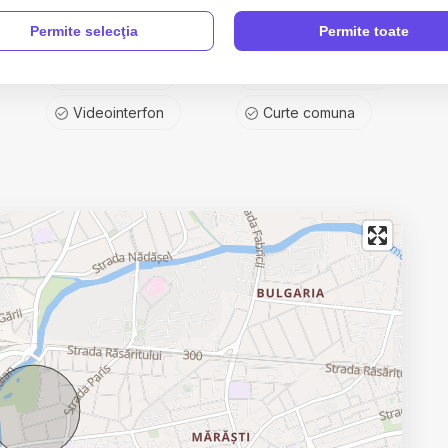
Permite selecţia
Permite toate
Vopsea lavabila
Faianta
Ferestre PVC
Usa intrare Metal
Videointerfon
Curte comuna