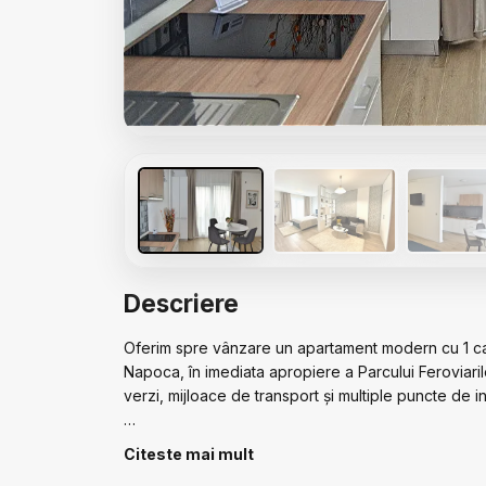
Descriere
Oferim spre vânzare un apartament modern cu 1 came
Napoca, în imediata apropiere a Parcului Feroviarilo
verzi, mijloace de transport și multiple puncte de i
Apartamentul are o suprafață de 38 mp și se vinde com
Citeste mai mult
sau investiție.