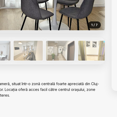
1 / 7
ră, situat într-o zonă centrală foarte apreciată din Cluj-
r. Locația oferă acces facil către centrul orașului, zone
nteres.
plet finisat, mobilat și utilat, fiind pregătit pentru locuire