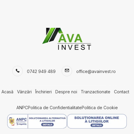
ri de vanzare
Spatii birouri de vanzare
 de vanzare in Salicea
Spatii birouri de vanzare in Cluj-Na
0742 949 489
office@avainvest.ro
 de vanzare in Cluj-Napoca
Spatii birouri de vanzare in Cluj-Na
Buna-Ziua
 de vanzare in Chinteni
 de vanzare in Mociu
Acasă
Vânzări
Închirieri
Despre noi
Tranzactionate
Contact
 de vanzare in Cluj-Napoca Zorilor
 de vanzare in Pietroasa
ANPC
Politica de Confidentialitate
Politica de Cookie
 de vanzare in Cluj-Napoca
scu