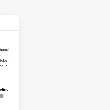
funcţii
lor de
folosiți
se în
eting