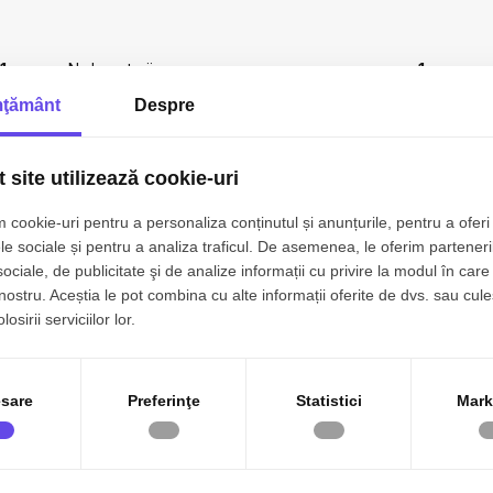
1
Nr. bucatarii:
1
ţământ
Despre
1
Nr. bai:
1
p
Nr. garaje:
1
 site utilizează cookie-uri
p
An constructie:
2019
 cookie-uri pentru a personaliza conținutul și anunțurile, pentru a oferi 
e
Tip imobil:
Bloc
le sociale și pentru a analiza traficul. De asemenea, le oferim parteneri
sociale, de publicitate şi de analize informații cu privire la modul în care 
n nivel ridicat de confort.
1
Regim inaltime:
D+P+4
 nostru. Aceștia le pot combina cu alte informații oferite de dvs. sau cule
osirii serviciilor lor.
eran cu CF individual.
r
Orientare:
Est
sare
Preferinţe
Statistici
Mark
bil)
Canalizare
Gaz
Centrala proprie
Incalzire pardoseala