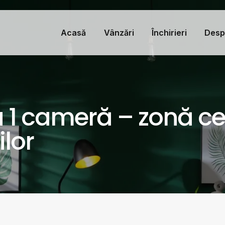
Acasă
Vânzări
Închirieri
Desp
1 cameră – zonă ce
ilor