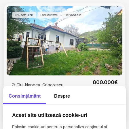
0% comision
Exclusivitate
De vanzare
800.000€
Cluj-Napoca, Grigorescu
870.000€
VÂNZARE | Casa + teren 2.044 mp | Grigorescu
Consimţământ
Despre
Cluj-Napoca
Acest site utilizează cookie-uri
3 camere
1 baie
165mp
Folosim cookie-uri pentru a personaliza conținutul și