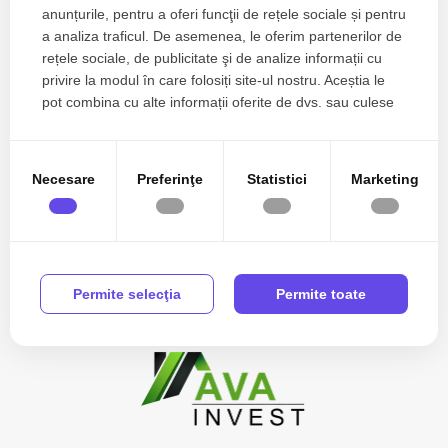
anunțurile, pentru a oferi funcţii de rețele sociale și pentru
a analiza traficul. De asemenea, le oferim partenerilor de
rețele sociale, de publicitate şi de analize informații cu
Zone de top case de vanzare
privire la modul în care folosiți site-ul nostru. Aceștia le
Case de vanzare in Cluj-Napoca Centru
pot combina cu alte informații oferite de dvs. sau culese
Case de vanzare in Cluj-Napoca Faget
în urma folosirii serviciilor lor.
Case de vanzare in Cluj-Napoca Dambul-Rotund
Case de vanzare in Cluj-Napoca Europa
Necesare
Preferinţe
Statistici
Marketing
Case de vanzare in Cluj-Napoca Grigorescu
Vezi mai mult
Case de vanzare in Cluj-Napoca Nord-Est
Numar de camere case de vanzare
Case de vanzare 3 camere
Permite selecţia
Permite toate
Case de vanzare 4 camere
Apartamente de vanzare
Apartamente de vanzare in Cluj-Napoca
Apartamente de vanzare in Floresti
Apartamente de vanzare in Salicea
Apartamente de vanzare in Cluj-Napoca Centru