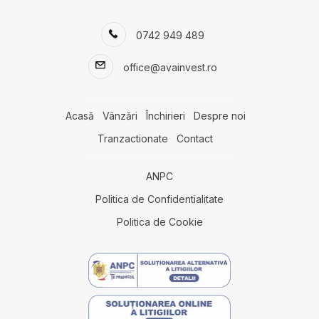
Apartamente de vanzare in Cluj-Napoca Sopor
Apartamente de vanzare in Cluj-Napoca Andrei Muresanu
0742 949 489
Apartamente de vanzare in Cluj-Napoca Intre Lacuri / Tulcea
Apartamente de vanzare in Cluj-Napoca Gheorgheni
office@avainvest.ro
Apartamente de vanzare in Cluj-Napoca Buna-Ziua
Apartamente de vanzare in Cluj-Napoca Zorilor / Mircea Eliade
Case de vanzare
Acasă
Vânzări
Închirieri
Despre noi
Case de vanzare in Cluj-Napoca
Tranzactionate
Contact
Case de vanzare in Cluj-Napoca Centru
Case de vanzare in Mociu
ANPC
Case de vanzare in Salicea
Case de vanzare in Cluj-Napoca Faget
Politica de Confidentialitate
Case de vanzare in Pietroasa
Politica de Cookie
Case de vanzare in Cluj-Napoca Dambul-Rotund
Case de vanzare in Cluj-Napoca Europa
Case de vanzare in Cluj-Napoca Grigorescu
Case de vanzare in Salicea
Terenuri de vanzare
Terenuri de vanzare in Salicea