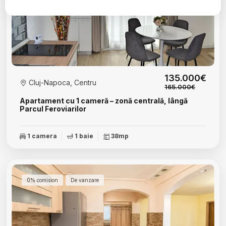
135.000€
Cluj-Napoca, Centru
165.000€
Apartament cu 1 cameră – zonă centrală, lângă
Parcul Feroviarilor
1 camera
1 baie
38mp
0% comision
De vanzare