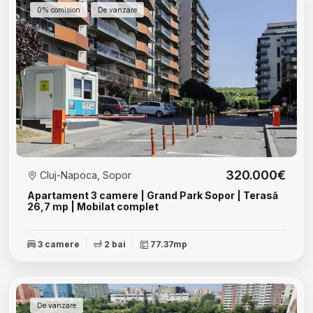
0% comision
De vanzare
320.000€
Cluj-Napoca, Sopor
Apartament 3 camere | Grand Park Sopor | Terasă
26,7 mp | Mobilat complet
3 camere
2 bai
77.37mp
De vanzare