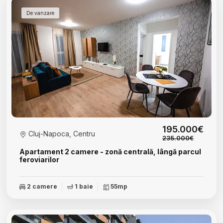
De vanzare
195.000€
Cluj-Napoca, Centru
235.000€
Apartament 2 camere - zonă centrală, lângă parcul
feroviarilor
2 camere
1 baie
55mp