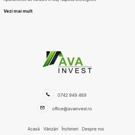
Vezi mai mult
Apartamente de vanzare in Cluj-Napoca Buna-Ziua
Apartamente de vanzare in Cluj-Napoca Zorilor / Mircea Eliade
Numar de camere apartamente de vanzare
Apartamente de vanzare 1 camera
Apartamente de vanzare 2 camere
Apartamente de vanzare 3 camere
Apartamente de vanzare 4 camere
Apartamente de vanzare
Apartamente de vanzare in Cluj-Napoca
Apartamente de vanzare in Floresti
Apartamente de vanzare in Salicea
0742 949 489
Apartamente de vanzare in Cluj-Napoca Centru
Apartamente de vanzare in Cluj-Napoca Sopor
office@avainvest.ro
Apartamente de vanzare in Cluj-Napoca Andrei Muresanu
Apartamente de vanzare in Cluj-Napoca Intre Lacuri / Tulcea
Apartamente de vanzare in Cluj-Napoca Gheorgheni
Acasă
Vânzări
Închirieri
Despre noi
Apartamente de vanzare in Cluj-Napoca Buna-Ziua