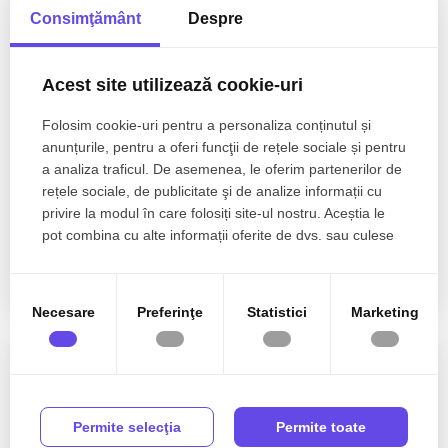
Consimţământ
Despre
Acest site utilizează cookie-uri
Folosim cookie-uri pentru a personaliza conținutul și
anunțurile, pentru a oferi funcţii de rețele sociale și pentru
a analiza traficul. De asemenea, le oferim partenerilor de
317.000€
Cluj-Napoca, Buna-Ziua
rețele sociale, de publicitate şi de analize informații cu
Apartament 148 mp în vilă, 4 camere, 2 parcări,
privire la modul în care folosiți site-ul nostru. Aceștia le
ideal birou
pot combina cu alte informații oferite de dvs. sau culese
în urma folosirii serviciilor lor.
4 camere
2 bai
148mp
Necesare
Preferinţe
Statistici
Marketing
0% comision
De vanzare
Permite selecţia
Permite toate