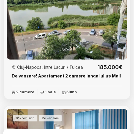
185.000€
Cluj-Napoca, Intre Lacuri / Tulcea
De vanzare! Apartament 2 camere langa Iulius Mall
2 camere
1 baie
58mp
0% comision
De vanzare