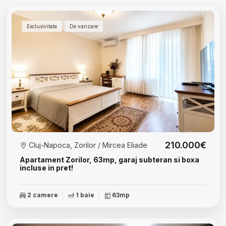
Exclusivitate
De vanzare
210.000€
Cluj-Napoca, Zorilor / Mircea Eliade
Apartament Zorilor, 63mp, garaj subteran si boxa
incluse in pret!
2 camere
1 baie
63mp