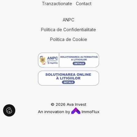
Tranzactionate
Contact
Apartamente de vanzare in Cluj-Napoca Zorilor / Mircea Eliade
Case de vanzare
ANPC
Case de vanzare in Cluj-Napoca
Case de vanzare in Cluj-Napoca Centru
Politica de Confidentialitate
Case de vanzare in Mociu
Politica de Cookie
Case de vanzare in Salicea
Case de vanzare in Cluj-Napoca Faget
Case de vanzare in Pietroasa
Case de vanzare in Cluj-Napoca Dambul-Rotund
Case de vanzare in Cluj-Napoca Europa
Case de vanzare in Cluj-Napoca Grigorescu
Case de vanzare in Salicea
Terenuri de vanzare
Terenuri de vanzare in Salicea
© 2026 Ava Invest
Terenuri de vanzare in Cluj-Napoca
An innovation by
ImmoFlux
Terenuri de vanzare in Chinteni
Terenuri de vanzare in Mociu
Terenuri de vanzare in Cluj-Napoca Zorilor