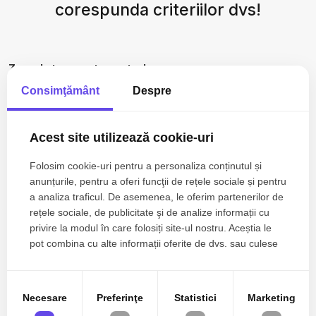
corespunda criteriilor dvs!
Zone de top apartamente de vanzare
Apartamente de vanzare in Cluj-Napoca Centru
Consimţământ
Despre
Apartamente de vanzare in Cluj-Napoca Sopor
Apartamente de vanzare in Cluj-Napoca Andrei Muresanu
Acest site utilizează cookie-uri
Apartamente de vanzare in Cluj-Napoca Intre Lacuri / Tulcea
Apartamente de vanzare in Cluj-Napoca Gheorgheni
Folosim cookie-uri pentru a personaliza conținutul și
Vezi mai mult
anunțurile, pentru a oferi funcţii de rețele sociale și pentru
Apartamente de vanzare in Cluj-Napoca Buna-Ziua
a analiza traficul. De asemenea, le oferim partenerilor de
Apartamente de vanzare in Cluj-Napoca Zorilor / Mircea Eliade
rețele sociale, de publicitate şi de analize informații cu
Numar de camere apartamente de vanzare
privire la modul în care folosiți site-ul nostru. Aceștia le
Apartamente de vanzare 1 camera
pot combina cu alte informații oferite de dvs. sau culese
în urma folosirii serviciilor lor.
Apartamente de vanzare 2 camere
Apartamente de vanzare 3 camere
Apartamente de vanzare 4 camere
Necesare
Preferinţe
Statistici
Marketing
Apartamente de vanzare