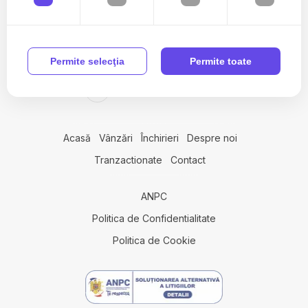
Apartamente de vanzare in Cluj-Napoca
Apartamente de vanzare in Floresti
Apartamente de vanzare in Salicea
0742 949 489
Permite selecţia
Permite toate
Apartamente de vanzare in Cluj-Napoca Centru
Apartamente de vanzare in Cluj-Napoca Sopor
office@avainvest.ro
Apartamente de vanzare in Cluj-Napoca Andrei Muresanu
Apartamente de vanzare in Cluj-Napoca Intre Lacuri / Tulcea
Apartamente de vanzare in Cluj-Napoca Gheorgheni
Acasă
Vânzări
Închirieri
Despre noi
Apartamente de vanzare in Cluj-Napoca Buna-Ziua
Tranzactionate
Contact
Apartamente de vanzare in Cluj-Napoca Zorilor / Mircea Eliade
Case de vanzare
ANPC
Case de vanzare in Cluj-Napoca
Case de vanzare in Cluj-Napoca Centru
Politica de Confidentialitate
Case de vanzare in Mociu
Politica de Cookie
Case de vanzare in Salicea
Case de vanzare in Cluj-Napoca Faget
Case de vanzare in Pietroasa
Case de vanzare in Cluj-Napoca Dambul-Rotund