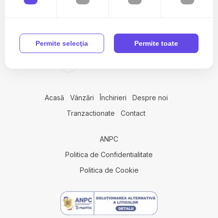
Apartamente de vanzare in Cluj-Napoca Centru
Apartamente de vanzare in Cluj-Napoca Sopor
Apartamente de vanzare in Cluj-Napoca Andrei Muresanu
0742 949 489
Permite selecţia
Permite toate
Apartamente de vanzare in Cluj-Napoca Intre Lacuri / Tulcea
Apartamente de vanzare in Cluj-Napoca Gheorgheni
office@avainvest.ro
Apartamente de vanzare in Cluj-Napoca Buna-Ziua
Apartamente de vanzare in Cluj-Napoca Zorilor / Mircea Eliade
Case de vanzare
Acasă
Vânzări
Închirieri
Despre noi
Case de vanzare in Cluj-Napoca
Tranzactionate
Contact
Case de vanzare in Cluj-Napoca Centru
Case de vanzare in Mociu
ANPC
Case de vanzare in Salicea
Case de vanzare in Cluj-Napoca Faget
Politica de Confidentialitate
Case de vanzare in Pietroasa
Politica de Cookie
Case de vanzare in Cluj-Napoca Dambul-Rotund
Case de vanzare in Cluj-Napoca Europa
Case de vanzare in Cluj-Napoca Grigorescu
Case de vanzare in Salicea