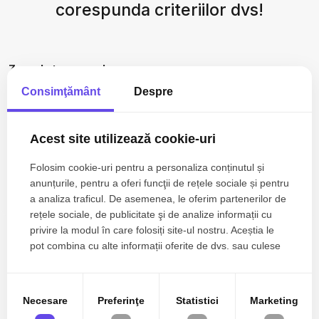
corespunda criteriilor dvs!
Zone de top case de vanzare
Case de vanzare in Cluj-Napoca Centru
Consimţământ
Despre
Case de vanzare in Cluj-Napoca Faget
Case de vanzare in Cluj-Napoca Dambul-Rotund
Acest site utilizează cookie-uri
Case de vanzare in Cluj-Napoca Europa
Case de vanzare in Cluj-Napoca Grigorescu
Folosim cookie-uri pentru a personaliza conținutul și
Vezi mai mult
anunțurile, pentru a oferi funcţii de rețele sociale și pentru
Case de vanzare in Cluj-Napoca Nord-Est
a analiza traficul. De asemenea, le oferim partenerilor de
Numar de camere case de vanzare
rețele sociale, de publicitate şi de analize informații cu
Case de vanzare 3 camere
privire la modul în care folosiți site-ul nostru. Aceștia le
Case de vanzare 4 camere
pot combina cu alte informații oferite de dvs. sau culese
în urma folosirii serviciilor lor.
Apartamente de vanzare
Apartamente de vanzare in Cluj-Napoca
Apartamente de vanzare in Floresti
Necesare
Preferinţe
Statistici
Marketing
Apartamente de vanzare in Salicea