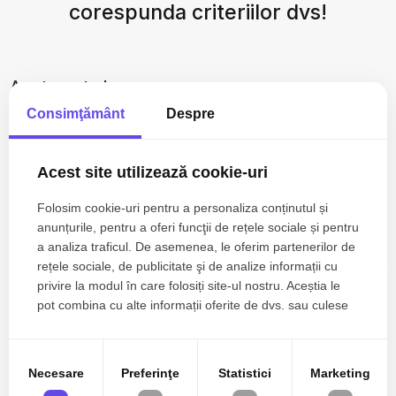
corespunda criteriilor dvs!
Apartamente de vanzare
Apartamente de vanzare in Cluj-Napoca
Consimţământ
Despre
Apartamente de vanzare in Floresti
Apartamente de vanzare in Salicea
Acest site utilizează cookie-uri
Apartamente de vanzare in Cluj-Napoca Centru
Apartamente de vanzare in Cluj-Napoca Sopor
Folosim cookie-uri pentru a personaliza conținutul și
Apartamente de vanzare in Cluj-Napoca Andrei Muresanu
Vezi mai mult
anunțurile, pentru a oferi funcţii de rețele sociale și pentru
Apartamente de vanzare in Cluj-Napoca Intre Lacuri / Tulcea
a analiza traficul. De asemenea, le oferim partenerilor de
Apartamente de vanzare in Cluj-Napoca Gheorgheni
rețele sociale, de publicitate şi de analize informații cu
Apartamente de vanzare in Cluj-Napoca Buna-Ziua
privire la modul în care folosiți site-ul nostru. Aceștia le
Apartamente de vanzare in Cluj-Napoca Zorilor / Mircea Eliade
pot combina cu alte informații oferite de dvs. sau culese
Case de vanzare
în urma folosirii serviciilor lor.
Case de vanzare in Cluj-Napoca
Case de vanzare in Cluj-Napoca Centru
Necesare
Preferinţe
Statistici
Marketing
Case de vanzare in Mociu