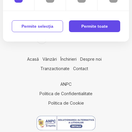
Case de vanzare in Salicea
Case de vanzare in Cluj-Napoca Faget
Case de vanzare in Pietroasa
Case de vanzare in Cluj-Napoca Dambul-Rotund
0742 949 489
Permite selecţia
Permite toate
Case de vanzare in Cluj-Napoca Europa
office@avainvest.ro
Case de vanzare in Cluj-Napoca Grigorescu
Case de vanzare in Salicea
Terenuri de vanzare
Acasă
Vânzări
Închirieri
Despre noi
Terenuri de vanzare in Salicea
Tranzactionate
Contact
Terenuri de vanzare in Cluj-Napoca
Terenuri de vanzare in Chinteni
Terenuri de vanzare in Mociu
ANPC
Terenuri de vanzare in Cluj-Napoca Zorilor
Politica de Confidentialitate
Terenuri de vanzare in Pietroasa
Politica de Cookie
Terenuri de vanzare in Cluj-Napoca Grigorescu
Spatii birouri de vanzare
Spatii birouri de vanzare in Cluj-Napoca
Spatii birouri de vanzare in Cluj-Napoca Buna-Ziua